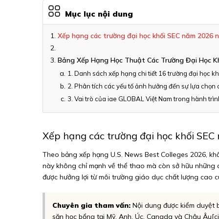
Mục lục nội dung
Xếp hạng các trường đại học khối SEC năm 2026 
Bảng Xếp Hạng Học Thuật Các Trường Đại Học K
1. Danh sách xếp hạng chi tiết 16 trường đại học k
2. Phân tích các yếu tố ảnh hưởng đến sự lựa chọn 
3. Vai trò của iae GLOBAL Việt Nam trong hành trì
Xếp hạng các trường đại học khối SEC
Theo bảng xếp hạng U.S. News Best Colleges 2026, khối S
này không chỉ mạnh về thể thao mà còn sở hữu những cái 
được hưởng lợi từ môi trường giáo dục chất lượng cao cù
Chuyên gia tham vấn:
Nội dung được kiểm duyệt 
săn học bổng tại Mỹ, Anh, Úc, Canada và Châu Âu[cit