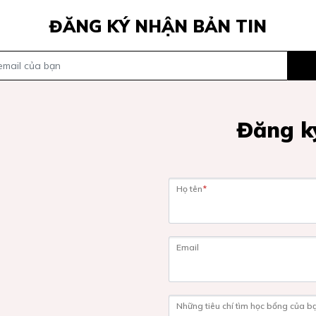
ĐĂNG KÝ NHẬN BẢN TIN
Đăng ký
Họ tên
*
Email
Những tiêu chí tìm học bổng của b