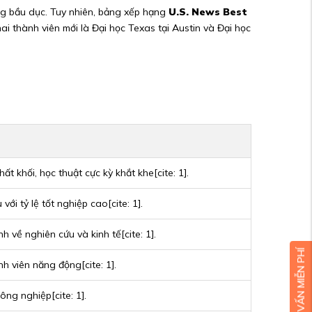
bóng bầu dục. Tuy nhiên, bảng xếp hạng
U.S. News Best
ai thành viên mới là Đại học Texas tại Austin và Đại học
t khối, học thuật cực kỳ khắt khe[cite: 1].
ới tỷ lệ tốt nghiệp cao[cite: 1].
h về nghiên cứu và kinh tế[cite: 1].
nh viên năng động[cite: 1].
ng nghiệp[cite: 1].