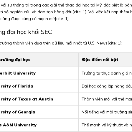
với sự thống trị trong các giải thể thao đại học tại Mỹ, đặc biệt là 
 sở nghiên cứu và đào tạo hàng đầu[cite: 1]. Với việc kết nạp thêm h
càng được củng cố mạnh mẽ[cite: 1].
ng đại học khối SEC
ường thành viên dựa trên dữ liệu mới nhất từ U.S. News[cite: 1]:
trường đại học
Đặc điểm nổi bật
rbilt University
Trường tư thục danh giá nhấ
rsity of Florida
Đại học công lập hàng đầu v
rsity of Texas at Austin
Thành viên mới với thế mạn
rsity of Georgia
Nổi tiếng với môi trường si
s A&M University
Thế mạnh về kỹ thuật và nô