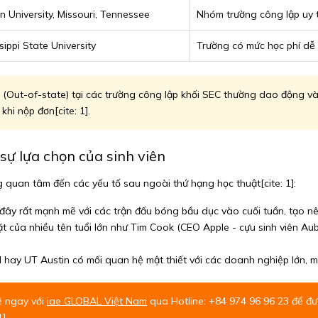
n University, Missouri, Tennessee
Nhóm trường công lập uy tí
sippi State University
Trường có mức học phí dễ ti
 (Out-of-state) tại các trường công lập khối SEC thường dao động và
hi nộp đơn[cite: 1].
sự lựa chọn của sinh viên
g quan tâm đến các yếu tố sau ngoài thứ hạng học thuật[cite: 1]:
i đây rất mạnh mẽ với các trận đấu bóng bầu dục vào cuối tuần, tạo nên
 của nhiều tên tuổi lớn như Tim Cook (CEO Apple - cựu sinh viên Au
y UT Austin có mối quan hệ mật thiết với các doanh nghiệp lớn, mang
ệ ngay với
iae GLOBAL Việt Nam
qua Hotline: +84 974 96 96 23 để đượ
].