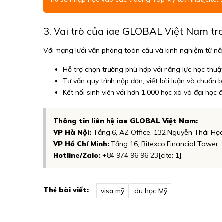
3. Vai trò của iae GLOBAL Việt Nam tr
Với mạng lưới văn phòng toàn cầu và kinh nghiệm từ n
Hỗ trợ chọn trường phù hợp với năng lực học thuật 
Tư vấn quy trình nộp đơn, viết bài luận và chuẩn bị
Kết nối sinh viên với hơn 1.000 học xá và đại học đố
Thông tin liên hệ iae GLOBAL Việt Nam:
VP Hà Nội:
Tầng 6, AZ Office, 132 Nguyễn Thái Học, 
VP Hồ Chí Minh:
Tầng 16, Bitexco Financial Tower, 
Hotline/Zalo:
+84 974 96 96 23[cite: 1].
Thẻ bài viết:
visa mỹ
du học Mỹ