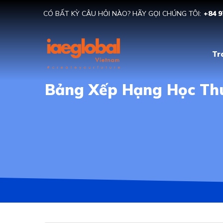
CÓ BẤT KỲ CÂU HỎI NÀO? HÃY GỌI CHÚNG TÔI:
+84 9
Tr
Bảng Xếp Hạng Học Thu