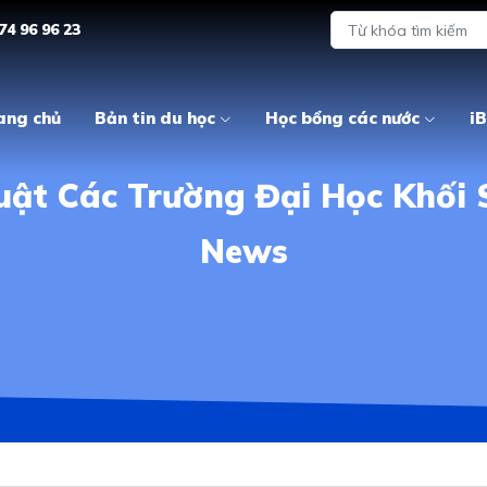
74 96 96 23
ang chủ
Bản tin du học
Học bổng các nước
iB
ật Các Trường Đại Học Khối 
News