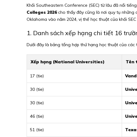
Khối Southeastern Conference (SEC) từ lâu đã nổi tiếng 
Colleges 2026
cho thấy đây cũng là nơi quy tụ những cơ
Oklahoma vào năm 2024, vị thế học thuật của khối SEC 
1. Danh sách xếp hạng chi tiết 16 trườ
Dưới đây là bảng tổng hợp thứ hạng học thuật của các tr
Xếp hạng (National Universities)
Tên 
17 (tie)
Vande
30 (tie)
Unive
30 (tie)
Unive
46 (tie)
Unive
51 (tie)
Texa