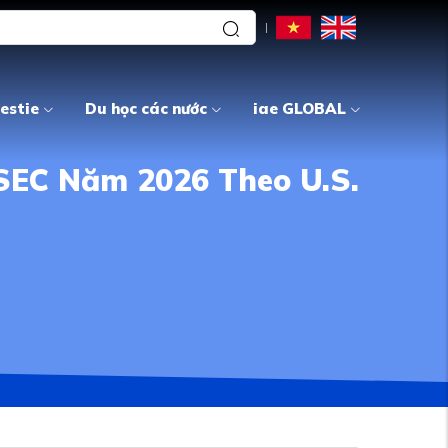
estie
Du học các nước
iae GLOBAL
SEC Năm 2026 Theo U.S.