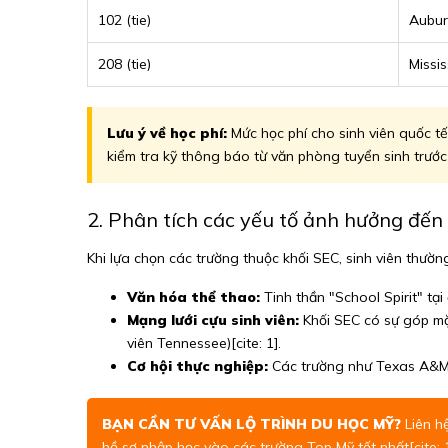
102 (tie)
Aubur
208 (tie)
Missis
Lưu ý về học phí:
Mức học phí cho sinh viên quốc tế
kiểm tra kỹ thông báo từ văn phòng tuyển sinh trước k
2. Phân tích các yếu tố ảnh hưởng đến 
Khi lựa chọn các trường thuộc khối SEC, sinh viên thườn
Văn hóa thể thao:
Tinh thần "School Spirit" tạ
Mạng lưới cựu sinh viên:
Khối SEC có sự góp mặt
viên Tennessee)[cite: 1].
Cơ hội thực nghiệp:
Các trường như Texas A&M ha
BẠN CẦN TƯ VẤN LỘ TRÌNH DU HỌC MỸ?
Liên h
hồ sơ nhập học vào các trường Top Mỹ tốt nhất[cite: 1