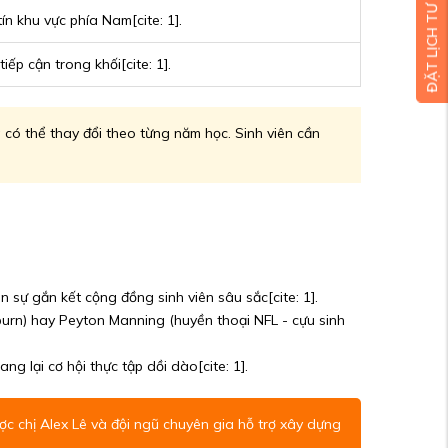
ĐẶT LỊCH TƯ VẤN MIỄN PHÍ
n khu vực phía Nam[cite: 1].
ếp cận trong khối[cite: 1].
 có thể thay đổi theo từng năm học. Sinh viên cần
 sự gắn kết cộng đồng sinh viên sâu sắc[cite: 1].
burn) hay Peyton Manning (huyền thoại NFL - cựu sinh
 lại cơ hội thực tập dồi dào[cite: 1].
c chị Alex Lê và đội ngũ chuyên gia hỗ trợ xây dựng