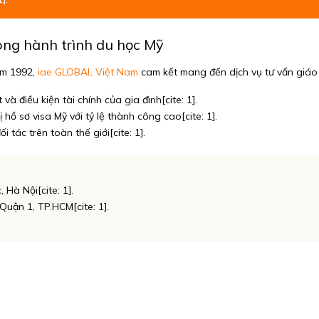
ong hành trình du học Mỹ
ăm 1992,
iae GLOBAL Việt Nam
cam kết mang đến dịch vụ tư vấn giáo d
và điều kiện tài chính của gia đình[cite: 1].
 hồ sơ visa Mỹ với tỷ lệ thành công cao[cite: 1].
i tác trên toàn thế giới[cite: 1].
Hà Nội[cite: 1].
Quận 1, TP.HCM[cite: 1].