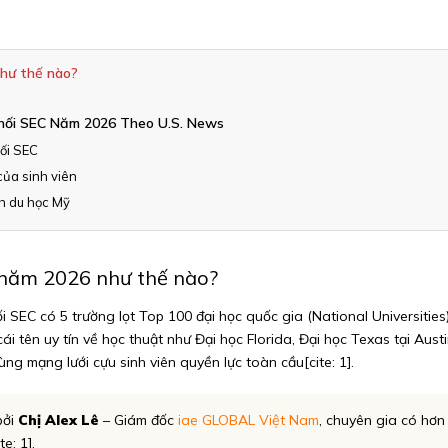
như thế nào?
hối SEC Năm 2026 Theo U.S. News
hối SEC
của sinh viên
nh du học Mỹ
 năm 2026 như thế nào?
EC có 5 trường lọt Top 100 đại học quốc gia (National Universities) 
tên uy tín về học thuật như Đại học Florida, Đại học Texas tại Austin
ng mạng lưới cựu sinh viên quyền lực toàn cầu[cite: 1].
bởi
Chị Alex Lê
– Giám đốc
iae GLOBAL Việt Nam
, chuyên gia có hơn
e: 1].