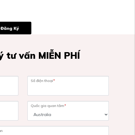
Đăng Ký
 tư vấn MIỄN PHÍ
Số điện thoại
*
Quốc gia quan tâm
*
ạn