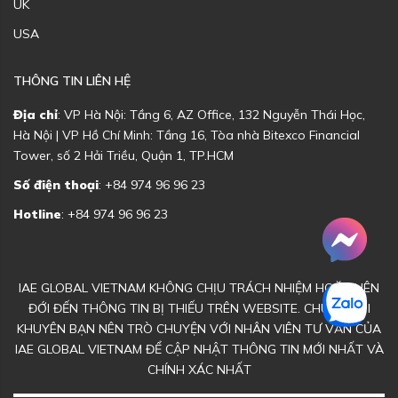
UK
USA
THÔNG TIN LIÊN HỆ
Địa chỉ
: VP Hà Nội: Tầng 6, AZ Office, 132 Nguyễn Thái Học,
Hà Nội | VP Hồ Chí Minh: Tầng 16, Tòa nhà Bitexco Financial
Tower, số 2 Hải Triều, Quận 1, TP.HCM
Số điện thoại
: +84 974 96 96 23
Hotline
: +84 974 96 96 23
IAE GLOBAL VIETNAM KHÔNG CHỊU TRÁCH NHIỆM HOẶC LIÊN
ĐỚI ĐẾN THÔNG TIN BỊ THIẾU TRÊN WEBSITE. CHÚNG TÔI
KHUYÊN BẠN NÊN TRÒ CHUYỆN VỚI NHÂN VIÊN TƯ VẤN CỦA
IAE GLOBAL VIETNAM ĐỂ CẬP NHẬT THÔNG TIN MỚI NHẤT VÀ
CHÍNH XÁC NHẤT