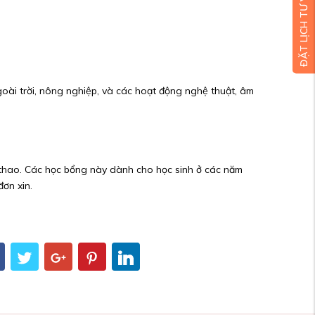
ĐẶT LỊCH TƯ VẤN MIỄN PHÍ
oài trời, nông nghiệp, và các hoạt động nghệ thuật, âm
 thao. Các học bổng này dành cho học sinh ở các năm
ơn xin.