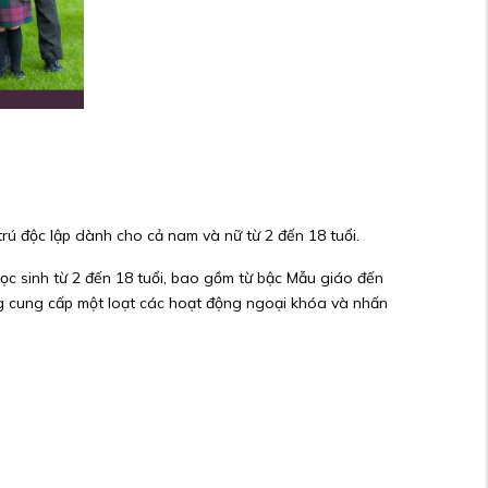
rú độc lập dành cho cả nam và nữ từ 2 đến 18 tuổi.
học sinh từ 2 đến 18 tuổi, bao gồm từ bậc Mẫu giáo đến
ng cung cấp một loạt các hoạt động ngoại khóa và nhấn