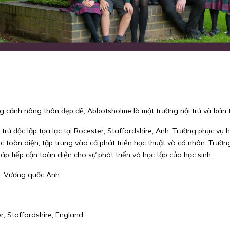
cảnh nông thôn đẹp đẽ, Abbotsholme là một trường nội trú và bán t
trú độc lập tọa lạc tại Rocester, Staffordshire, Anh. Trường phục vụ 
c toàn diện, tập trung vào cả phát triển học thuật và cá nhân. Trườ
p tiếp cận toàn diện cho sự phát triển và học tập của học sinh.
S, Vương quốc Anh
, Staffordshire, England.