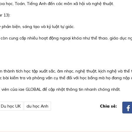
a học, Toán, Tiếng Anh đến các môn xã hội và nghệ thuật.
r 13):
 phản biện, sáng tạo và kỷ luật tự giác.
còn cung cấp nhiều hoạt động ngoại khóa như thể thao, giáo dục ng
thành tích học tập xuất sắc, âm nhạc, nghệ thuật, kịch nghệ và thể
c bài kiểm tra và phỏng vấn cụ thể đối với học bổng mà họ đang nộp đ
vấn viên của iae GLOBAL để cập nhật thông tin nhanh chóng nhất.
Du học UK
du học Anh
Chia sẻ: