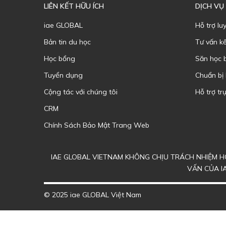
LIÊN KẾT HỮU ÍCH
DỊCH VỤ
iae GLOBAL
Hỗ trợ lu
Bản tin du học
Tư vấn k
Học bổng
Săn học 
Tuyển dụng
Chuẩn bị
Cộng tác với chúng tôi
Hỗ trợ trự
CRM
Chính Sách Bảo Mật Trang Web
IAE GLOBAL VIETNAM KHÔNG CHỊU TRÁCH NHIỆM HO
VẤN CỦA I
© 2025 iae GLOBAL Việt Nam