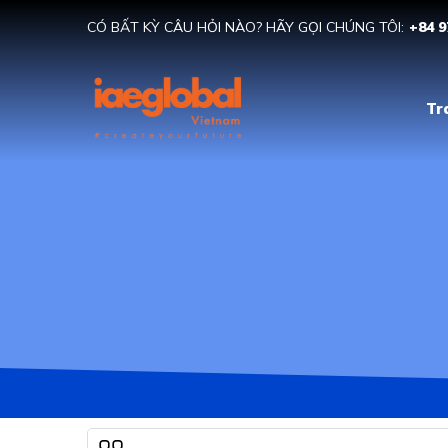
CÓ BẤT KỲ CÂU HỎI NÀO? HÃY GỌI CHÚNG TÔI:
+84 9
Tr