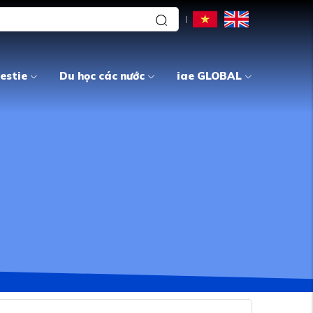
estie
Du học các nước
iae GLOBAL