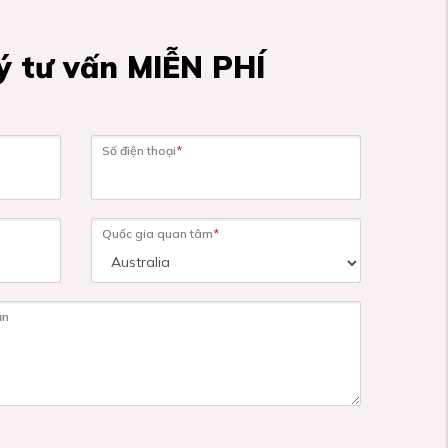
 tư vấn MIỄN PHÍ
Số điện thoại
*
Quốc gia quan tâm
*
ạn