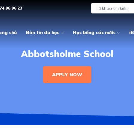
74 96 96 23
ang chủ
Bản tin du học
Học bổng các nước
iB
Abbotsholme School
APPLY NOW