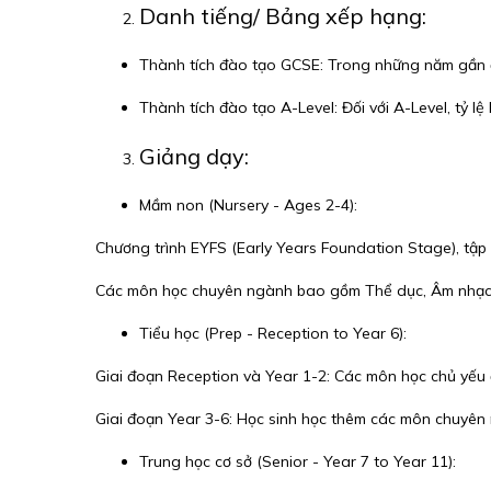
Danh tiếng/ Bảng xếp hạng:
Thành tích đào tạo GCSE: Trong những năm gần đâ
Thành tích đào tạo A-Level: Đối với A-Level, tỷ 
Giảng dạy:
Mầm non (Nursery - Ages 2-4):
Chương trình EYFS (Early Years Foundation Stage), tập
Các môn học chuyên ngành bao gồm Thể dục, Âm nhạc,
Tiểu học (Prep - Reception to Year 6):
Giai đoạn Reception và Year 1-2: Các môn học chủ yếu 
Giai đoạn Year 3-6: Học sinh học thêm các môn chuyên 
Trung học cơ sở (Senior - Year 7 to Year 11):