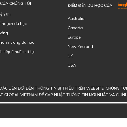
 CỦA CHÚNG TÔI
ĐIỂM ĐẾN DU HỌC CỦA
yện thi
Australia
ế hoạch du học
Canada
bổng
Europe
 hành trang du học
New Zealand
c tiếp ở nước sở tại
UK
USA
ẶC LIÊN ĐỚI ĐẾN THÔNG TIN BỊ THIẾU TRÊN WEBSITE. CHÚNG T
AE GLOBAL VIETNAM ĐỂ CẬP NHẬT THÔNG TIN MỚI NHẤT VÀ CHÍN