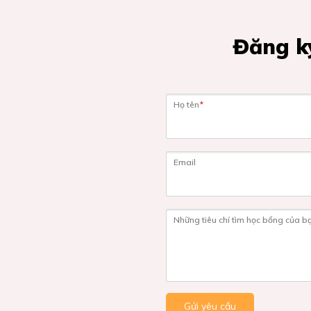
Đăng ký
Họ tên
*
Email
Những tiêu chí tìm học bổng của b
Gửi yêu cầu